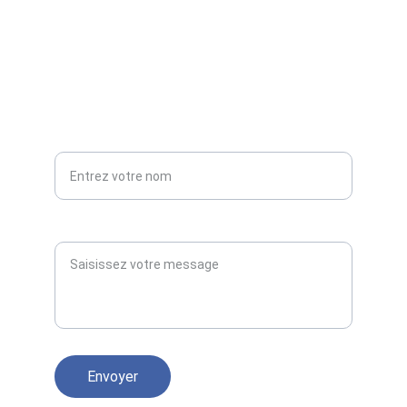
contact@eidac.fr
0781096277
SUIVEZ-NOUS
Votre nom*
Paragraphe
Envoyer